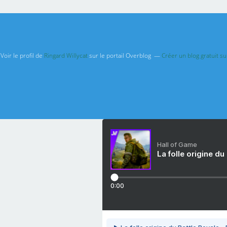
Voir le profil de
Ringard Willycat
sur le portail Overblog
Créer un blog gratuit s
Hall of Game
La folle origine du
0:00