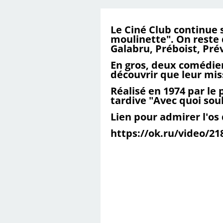
Le Ciné Club continue s
moulinette". On reste 
Galabru, Préboist, Prév
En gros, deux comédien
découvrir que leur mis
Réalisé en 1974 par le
tardive "Avec quoi soul
Lien pour admirer l'os 
https://ok.ru/video/2