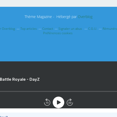
Thème Magazine - Hébergé par
Overblog
ur Overblog
Top articles
Contact
Signaler un abus
C.G.U.
Rémunérat
Préférences cookies
 Battle Royale - DayZ