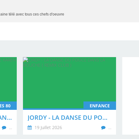
haine télé avec tous ces chefs d'oeuvre
ES 80
ENFANCE
A LA RECHERCHE DES DANSEURS DE KAREN CHERYL
JORDY - LA DANSE DU POUCE DANS LA BOUCHE ( REMIX CLUB )
…
19 Juillet 2026
…