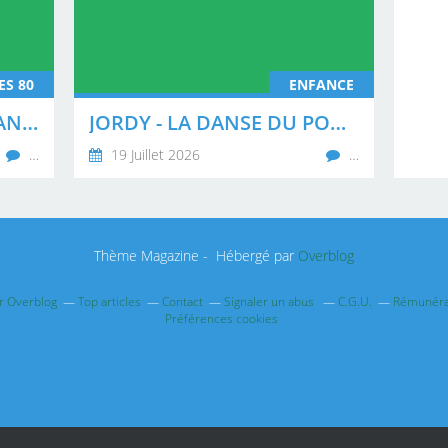
ES 80
ENFANCE
A LA RECHERCHE DES DANSEURS DE KAREN CHERYL
JORDY - LA DANSE DU POUCE DANS LA BOUCHE ( REMIX CLUB )
…
19 Juillet 2026
…
Thème Magazine - Hébergé par
Overblog
ur Overblog
Top articles
Contact
Signaler un abus
C.G.U.
Rémunérat
Préférences cookies