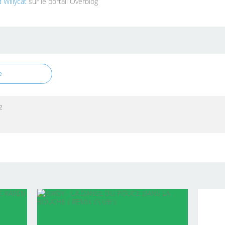
 Willycat
sur le portail Overblog
e
2