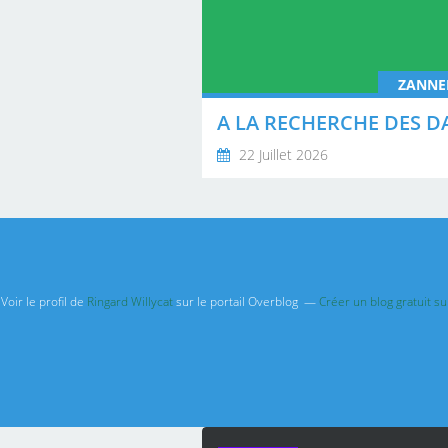
ZANNE
22 Juillet 2026
Voir le profil de
Ringard Willycat
sur le portail Overblog
Créer un blog gratuit s