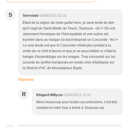
S
Stereolab
03/06/2021 02:33
Étant de la région de notre guitar hero, je serai tenté de dire
qu'il s'agit de Saint-Martin du Touch, Toulouse. <br /> On voit
clairement l'enseigne de l'Aérospatiale et une scène est
tournée dans un hangar où est entreposé un Concorde. <br />
Le seul doute est que le Concorde n'était plus produit à la
sortie de ce chef d’œuvre et que je ne peux établir si c'était le
hangar d'assemblage sur les images. Trop concentré sur les
accords de synthé transposés en mode crise d'épilepsie sur
la Strat en PVC de Monseigneur Bayle.
Répondre
R
Ringard Willycat
03/06/2021 12:31
Merci beaucoup pour toutes ces précisions, c'est très
complet et notre Guy a trainé à Toulouse oui.