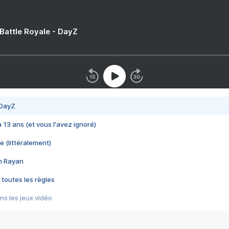
 Battle Royale - DayZ
 DayZ
 a 13 ans (et vous l'avez ignoré)
e (littéralement)
im Rayan
 toutes les règles
s les jeux vidéo
us choquant de Rockstar ? - Le scandale BULLY