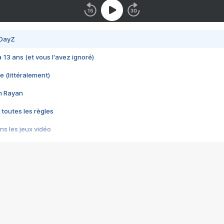
 DayZ
 a 13 ans (et vous l'avez ignoré)
e (littéralement)
im Rayan
 toutes les règles
s les jeux vidéo
us choquant de Rockstar ? - Le scandale BULLY
e plus moche de Steam
du RÊVE tourne au CAUCHEMAR
pendant 8 heures
it… à tort