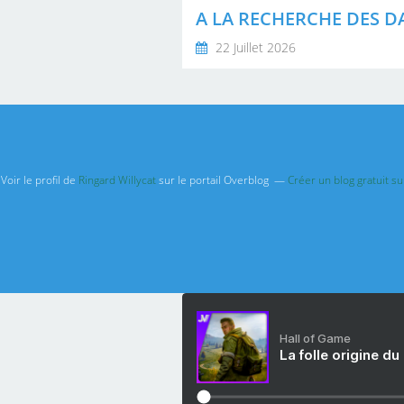
22 Juillet 2026
Voir le profil de
Ringard Willycat
sur le portail Overblog
Créer un blog gratuit s
Hall of Game
La folle origine du