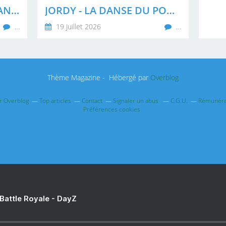
A LA RECHERCHE DES DANSEURS DE KAREN CHERYL
JORDY - LA DANSE DU POUCE DANS LA BOUCHE ( REMIX CLUB )
…
19 Juillet 2026
…
Thème Magazine - Hébergé par
Overblog
ur Overblog
Top articles
Contact
Signaler un abus
C.G.U.
Rémunérat
Préférences cookies
 Battle Royale - DayZ