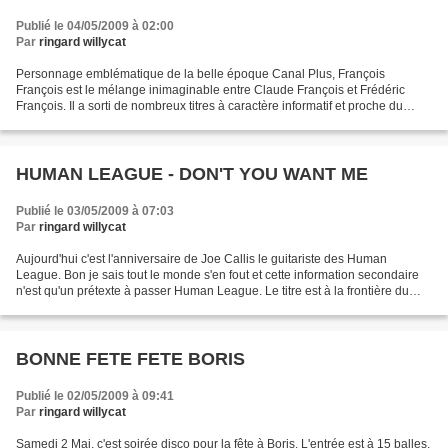
Publié le 04/05/2009 à 02:00
Par
ringard willycat
Personnage emblématique de la belle époque Canal Plus, François
François est le mélange inimaginable entre Claude François et Frédéric
François. Il a sorti de nombreux titres à caractère informatif et proche du
délire total. Dans sa compil du tabac, il...
HUMAN LEAGUE - DON'T YOU WANT ME
Publié le 03/05/2009 à 07:03
Par
ringard willycat
Aujourd'hui c'est l'anniversaire de Joe Callis le guitariste des Human
League. Bon je sais tout le monde s'en fout et cette information secondaire
n'est qu'un prétexte à passer Human League. Le titre est à la frontière du
blog mais je le diffuse car pour...
BONNE FETE FETE BORIS
Publié le 02/05/2009 à 09:41
Par
ringard willycat
Samedi 2 Mai, c'est soirée disco pour la fête à Boris. L'entrée est à 15 balles,