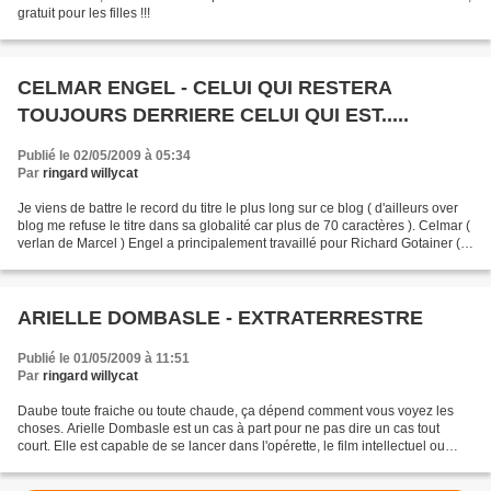
gratuit pour les filles !!!
CELMAR ENGEL - CELUI QUI RESTERA
TOUJOURS DERRIERE CELUI QUI EST.....
Publié le 02/05/2009 à 05:34
Par
ringard willycat
Je viens de battre le record du titre le plus long sur ce blog ( d'ailleurs over
blog me refuse le titre dans sa globalité car plus de 70 caractères ). Celmar (
verlan de Marcel ) Engel a principalement travaillé pour Richard Gotainer (
ce qui se devine...
ARIELLE DOMBASLE - EXTRATERRESTRE
Publié le 01/05/2009 à 11:51
Par
ringard willycat
Daube toute fraiche ou toute chaude, ça dépend comment vous voyez les
choses. Arielle Dombasle est un cas à part pour ne pas dire un cas tout
court. Elle est capable de se lancer dans l'opérette, le film intellectuel ou
dans Deux Flics à Miami ( oui on...