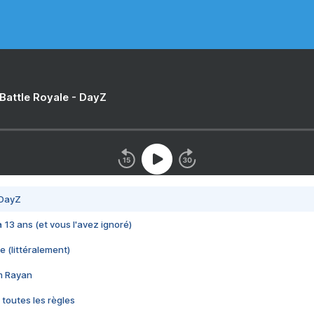
 Battle Royale - DayZ
 DayZ
 a 13 ans (et vous l'avez ignoré)
e (littéralement)
im Rayan
 toutes les règles