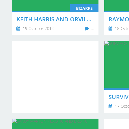
BIZARRE
KEITH HARRIS AND ORVILLE - I WISH I COULD FLY
19 Octobre 2014
…
18 Octo
SURVIV
17 Octo