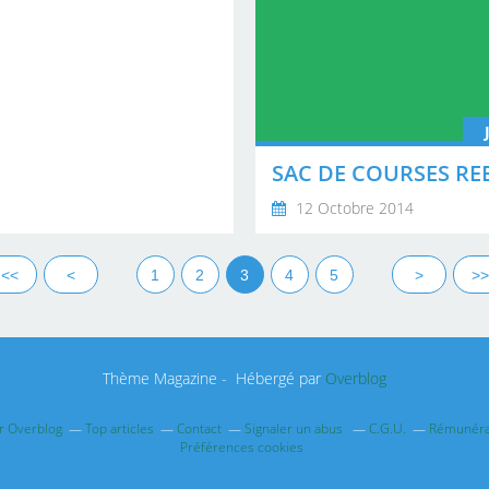
12 Octobre 2014
<<
<
1
2
3
4
5
>
>>
Thème Magazine - Hébergé par
Overblog
ur Overblog
Top articles
Contact
Signaler un abus
C.G.U.
Rémunérat
Préférences cookies