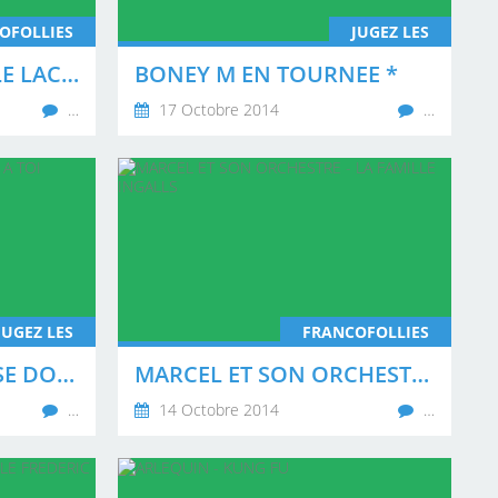
OFOLLIES
JUGEZ LES
PIERRE ALAIN - SUR LE LAC D'ANNECY
BONEY M EN TOURNEE *
…
17 Octobre 2014
…
JUGEZ LES
FRANCOFOLLIES
HERBERT LEONARD SE DONNE A TOI
MARCEL ET SON ORCHESTRE - LA FAMILLE INGALLS
…
14 Octobre 2014
…