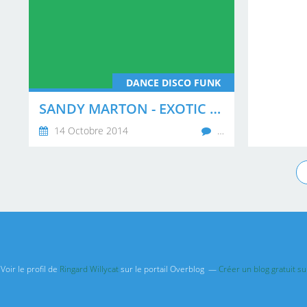
DANCE DISCO FUNK
SANDY MARTON - EXOTIC AND EROTIC
14 Octobre 2014
…
Voir le profil de
Ringard Willycat
sur le portail Overblog
Créer un blog gratuit s