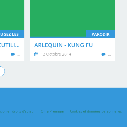
JUGEZ LES
PARODIK
SAC DE COURSES REEUTILISABLE FREDERIC FRANCOIS
ARLEQUIN - KUNG FU
…
12 Octobre 2014
…
ion en droits d'auteur
Offre Premium
Cookies et données personnelles