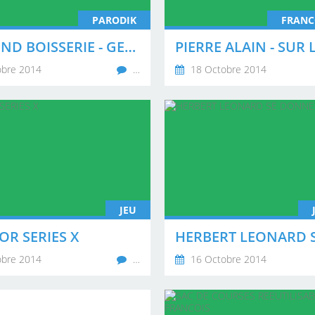
PARODIK
FRANC
RAYMOND BOISSERIE - GET BACK
bre 2014
…
18 Octobre 2014
JEU
OR SERIES X
bre 2014
…
16 Octobre 2014