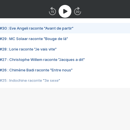
#30 : Eve Angeli raconte "Avant de partir"
#29 : MC Solaar raconte "Bouge de là"
28 : Lorie raconte "Je vais vite"
#27 : Christophe Willem raconte "Jacques a dit"
#26 : Chimène Badi raconte "Entre nous"
#25 : Indochine raconte "3e sexe"
#24 : Zaho raconte "C'est chelou"
#23 : Patrick Bruel raconte "Au café des délices"
#22 : Kyo raconte "Le chemin"
#21 : Nolwenn Leroy raconte "Cassé"