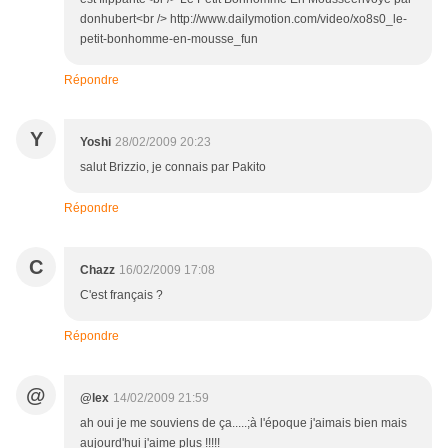
donhubert<br /> http://www.dailymotion.com/video/xo8s0_le-
petit-bonhomme-en-mousse_fun
Répondre
Y
Yoshi
28/02/2009 20:23
salut Brizzio, je connais par Pakito
Répondre
C
Chazz
16/02/2009 17:08
C'est français ?
Répondre
@
@lex
14/02/2009 21:59
ah oui je me souviens de ça.....;à l'époque j'aimais bien mais
aujourd'hui j'aime plus !!!!!