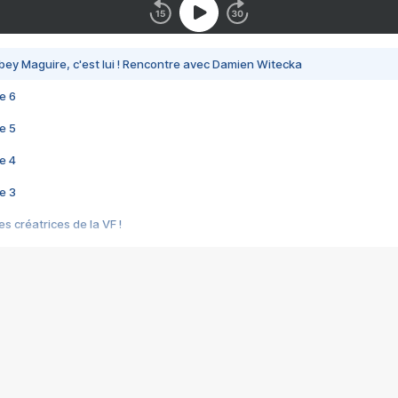
bey Maguire, c'est lui ! Rencontre avec Damien Witecka
e 6
e 5
e 4
e 3
s créatrices de la VF !
e 2
e 1
e Mektoub My Love arrive enfin ! Rencontre avec Shaïn Boumedine et Sal
i : après Toni en famille
elle réalise le bouleversant Dites lui que je l'aime