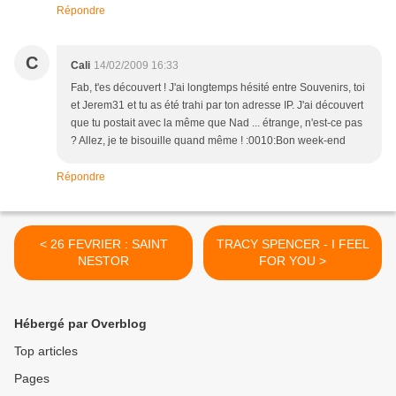
Répondre
C
Cali
14/02/2009 16:33
Fab, t'es découvert ! J'ai longtemps hésité entre Souvenirs, toi
et Jerem31 et tu as été trahi par ton adresse IP. J'ai découvert
que tu postait avec la même que Nad ... étrange, n'est-ce pas
? Allez, je te bisouille quand même ! :0010:Bon week-end
Répondre
< 26 FEVRIER : SAINT
TRACY SPENCER - I FEEL
NESTOR
FOR YOU >
Hébergé par Overblog
Top articles
Pages