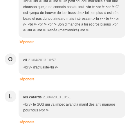
<br /> <br /> <br /> <br /> Un petit coucou marseillais sur une
chanson que je ne connais pas du tout .<br /> <br /> <br /> C'
est sympa de trouver de tels trucs chez toi , en plus c' est très
beau et pas du tout ringard mais intéressant .<br /> <br /> <br
/> <br /> <br /> <br /> Bon dimanche à toi et gros bisous .<br
/> <br /> <br /> Renée (mamiekéké).<br />
Répondre
O
oli
21/04/2013 10:57
<br /> d'actualité<br />
Répondre
L
les cafards
21/04/2013 10:51
<br /> le SOS qui va impec avant la manif des anti mariage
pour tous !<br />
Répondre