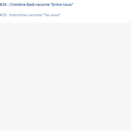
#26 : Chimène Badi raconte "Entre nous"
#25 : Indochine raconte "3e sexe"
#24 : Zaho raconte "C'est chelou"
#23 : Patrick Bruel raconte "Au café des délices"
#22 : Kyo raconte "Le chemin"
#21 : Nolwenn Leroy raconte "Cassé"
#20 : Patrick Hernandez raconte "Born to be alive"
#19 : Lorie raconte "Près de moi"
#18 : Michael Jones raconte "A nos actes manqués" (avec Jean-Jacque
#17 : Khaled raconte "Aïcha"
#16 : Corneille raconte "Parce qu'on vient de loin"
#15 : Indochine raconte "L'aventurier"
14 : Lorie raconte "Sur un air latino"