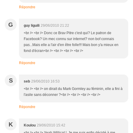
Répondre
G
guy liguili
29/06/2010 21:22
<br /> <br /> Donc ce Brav Pitre c'est qui? Le patron de
Facebook? Un mec connu sur internet? non bof connais
pas...Mais elle a l'air d'en être folle!!! Mais bon y'a mieux en
fond d'écran<br /> <br /> <br /> <br />
Répondre
S
seb
29/06/2010 16:53
<br /> <br /> on dirait du Mark Gormley au féminin, elle a fini à
l'asile sans déconner ?<br /> <br /> <br /> <br />
Répondre
K
Koulou
29/06/2010 15:42
<br /> <br /> Yeah Willicat ! Je me suis enfin décidé à me