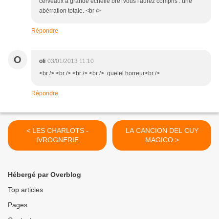
cerveaux à grande échelle bref vous l'aurez compris : une
abérration totale. <br />
Répondre
O
oli
03/01/2013 11:10
<br /> <br /> <br /> <br /> quelel horreur<br />
Répondre
< LES CHARLOTS -
LA CANCION DEL CUY
IVROGNERIE
MAGICO >
Hébergé par Overblog
Top articles
Pages