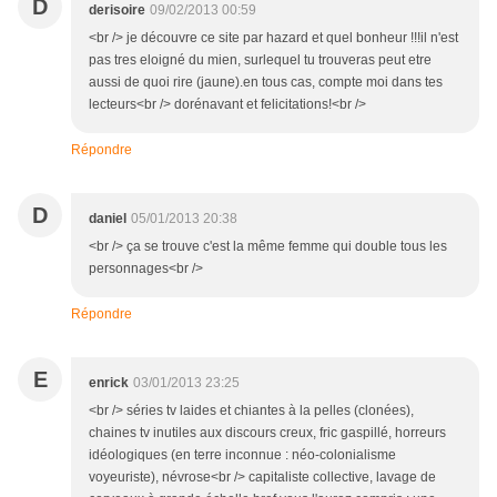
D
derisoire
09/02/2013 00:59
<br /> je découvre ce site par hazard et quel bonheur !!!il n'est
pas tres eloigné du mien, surlequel tu trouveras peut etre
aussi de quoi rire (jaune).en tous cas, compte moi dans tes
lecteurs<br /> dorénavant et felicitations!<br />
Répondre
D
daniel
05/01/2013 20:38
<br /> ça se trouve c'est la même femme qui double tous les
personnages<br />
Répondre
E
enrick
03/01/2013 23:25
<br /> séries tv laides et chiantes à la pelles (clonées),
chaines tv inutiles aux discours creux, fric gaspillé, horreurs
idéologiques (en terre inconnue : néo-colonialisme
voyeuriste), névrose<br /> capitaliste collective, lavage de