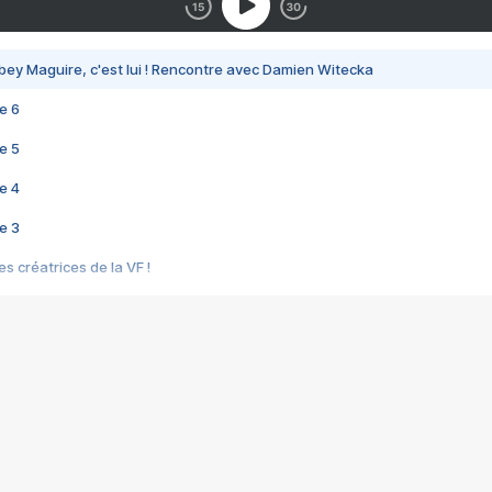
bey Maguire, c'est lui ! Rencontre avec Damien Witecka
e 6
e 5
e 4
e 3
s créatrices de la VF !
e 2
e 1
e Mektoub My Love arrive enfin ! Rencontre avec Shaïn Boumedine et Sal
i : après Toni en famille
elle réalise le bouleversant Dites lui que je l'aime