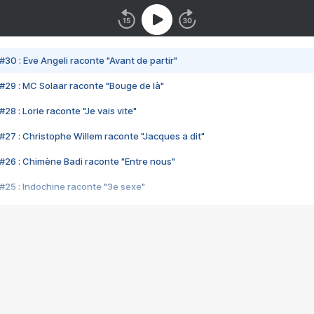
#30 : Eve Angeli raconte "Avant de partir"
#29 : MC Solaar raconte "Bouge de là"
28 : Lorie raconte "Je vais vite"
#27 : Christophe Willem raconte "Jacques a dit"
#26 : Chimène Badi raconte "Entre nous"
#25 : Indochine raconte "3e sexe"
#24 : Zaho raconte "C'est chelou"
#23 : Patrick Bruel raconte "Au café des délices"
#22 : Kyo raconte "Le chemin"
#21 : Nolwenn Leroy raconte "Cassé"
#20 : Patrick Hernandez raconte "Born to be alive"