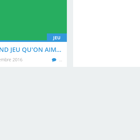
JEU
LE GRAND JEU QU'ON AIME BIEN EDITION 1 - JEU 2
embre 2016
…