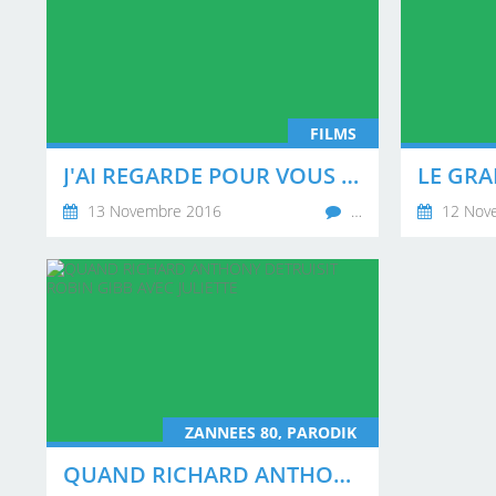
FILMS
J'AI REGARDE POUR VOUS "LES GAULOISES BLONDES"
13 Novembre 2016
…
12 Nov
ZANNEES 80, PARODIK
QUAND RICHARD ANTHONY DETRUISIT ROBIN GIBB AVEC JULIETTE