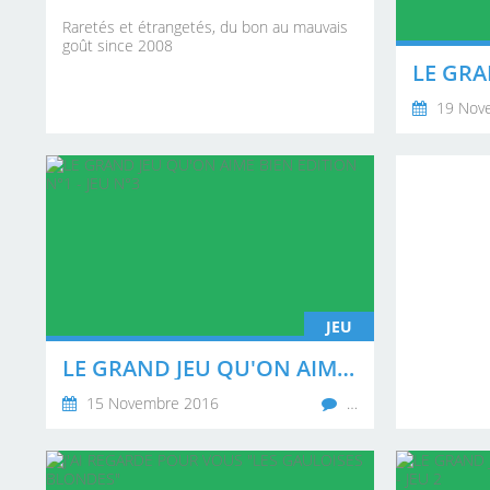
Raretés et étrangetés, du bon au mauvais
goût since 2008
19 Nov
JEU
LE GRAND JEU QU'ON AIME BIEN EDITION N°1 - JEU N°3
15 Novembre 2016
…