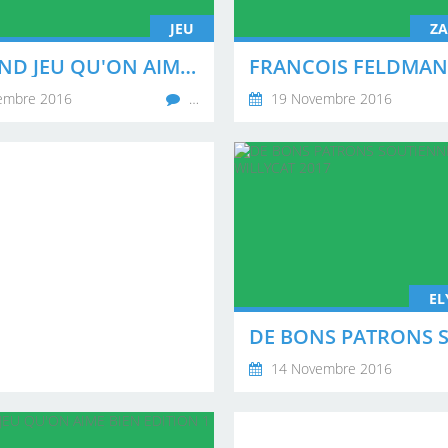
JEU
ZA
LE GRAND JEU QU'ON AIME BIEN EDITION N°1 - JEU N°4
embre 2016
…
19 Novembre 2016
EL
14 Novembre 2016