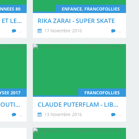
NNEES 80
ENFANCE, FRANCOFOLLIES
FRANCOIS FELDMAN ET LES STEREOTYPES DE LA BONNE DE COULEUR
RIKA ZARAI - SUPER SKATE
…
17 Novembre 2016
…
YSEE 2017
FRANCOFOLLIES
DE BONS PATRONS SOUTIENNENT RINGARD WILLYCAT 2017
CLAUDE PUTERFLAM - LIBEREZ LES FEMMES
…
13 Novembre 2016
…