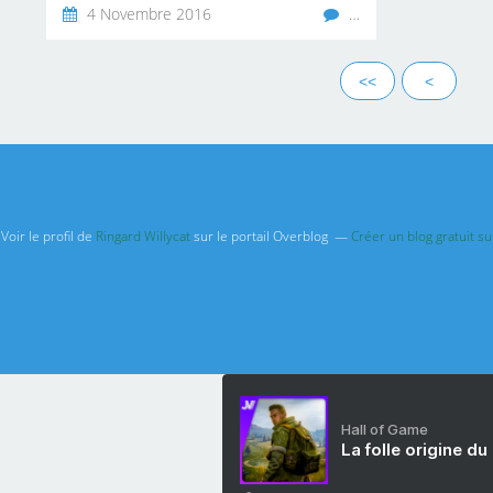
4 Novembre 2016
…
<<
<
Voir le profil de
Ringard Willycat
sur le portail Overblog
Créer un blog gratuit s
Hall of Game
La folle origine du