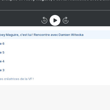
bey Maguire, c'est lui ! Rencontre avec Damien Witecka
e 6
e 5
e 4
e 3
s créatrices de la VF !
e 2
e 1
e Mektoub My Love arrive enfin ! Rencontre avec Shaïn Boumedine et Sal