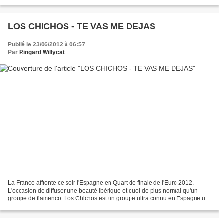
meubler sur un album réédité de...
LOS CHICHOS - TE VAS ME DEJAS
Publié le 23/06/2012 à 06:57
Par
Ringard Willycat
La France affronte ce soir l'Espagne en Quart de finale de l'Euro 2012.
L'occasion de diffuser une beauté ibérique et quoi de plus normal qu'un
groupe de flamenco. Los Chichos est un groupe ultra connu en Espagne un
peu comme les Gipsy Kings en France....