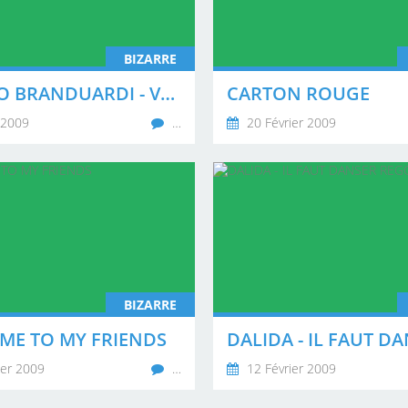
BIZARRE
ANGELO BRANDUARDI - VA OU LE VENT TE MENE
CARTON ROUGE
 2009
…
20 Février 2009
BIZARRE
ME TO MY FRIENDS
ier 2009
…
12 Février 2009