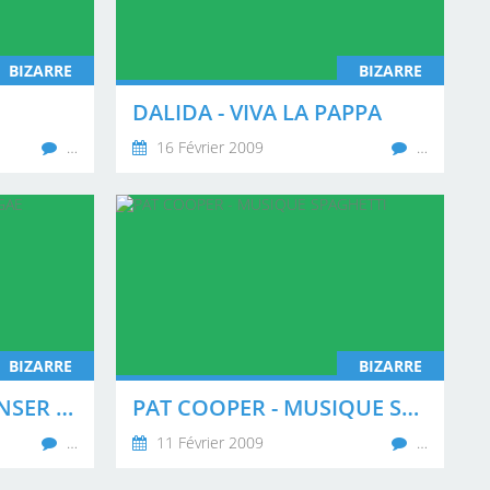
BIZARRE
BIZARRE
DALIDA - VIVA LA PAPPA
…
16 Février 2009
…
BIZARRE
BIZARRE
DALIDA - IL FAUT DANSER REGGAE
PAT COOPER - MUSIQUE SPAGHETTI
…
11 Février 2009
…