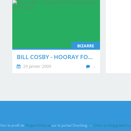
BIZARRE
BILL COSBY - HOORAY FOR THE SALVATION ARMY BAND
29 Janvier 2009
…
Voir le profil de
Ringard Willycat
sur le portail Overblog
Créer un blog gratuit s