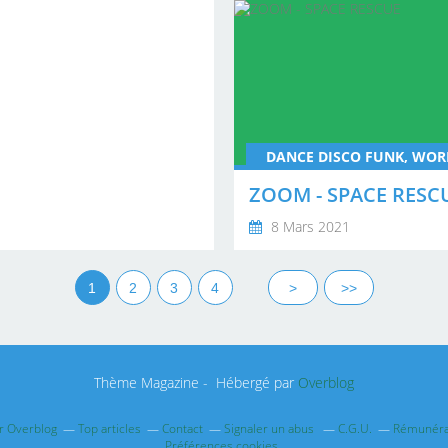
DANCE DISCO FUNK, WOR
ZOOM - SPACE RESC
8 Mars 2021
1
2
3
4
>
>>
Thème Magazine - Hébergé par
Overblog
ur Overblog
Top articles
Contact
Signaler un abus
C.G.U.
Rémunérat
Préférences cookies