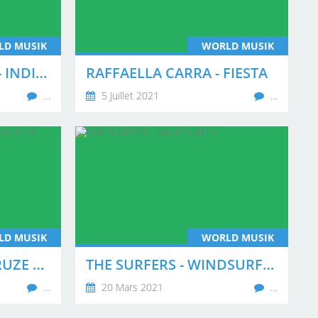
LD MUSIK
WORLD MUSIK
PRINCE DE BARODA - INDIRA
RAFFAELLA CARRA - FIESTA
…
5 Juillet 2021
…
LD MUSIK
WORLD MUSIK
ZDRAVKO COLIC - DRUZE TITO MI TI SE KUNEMO
THE SURFERS - WINDSURFIN'
…
20 Mars 2021
…