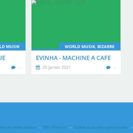
LD MUSIK
WORLD MUSIK, BIZARRE
UE
EVINHA - MACHINE A CAFE
…
25 Janvier 2021
…
ion en droits d'auteur
Offre Premium
Cookies et données personnelles