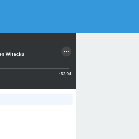
ien Witecka
-52:04