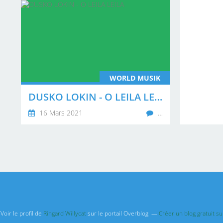
WORLD MUSIK
DUSKO LOKIN - O LEILA LEILA
16 Mars 2021
…
Voir le profil de
Ringard Willycat
sur le portail Overblog
Créer un blog gratuit s