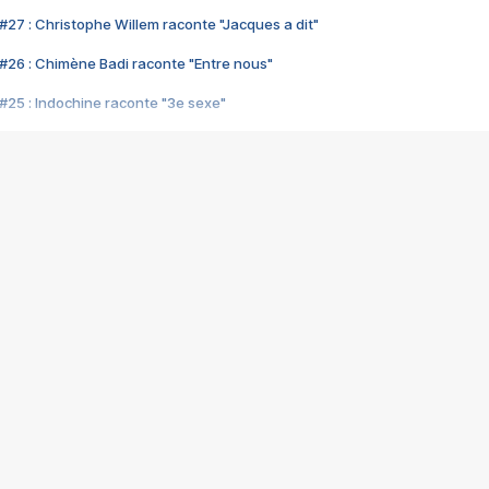
#27 : Christophe Willem raconte "Jacques a dit"
#26 : Chimène Badi raconte "Entre nous"
#25 : Indochine raconte "3e sexe"
#24 : Zaho raconte "C'est chelou"
#23 : Patrick Bruel raconte "Au café des délices"
#22 : Kyo raconte "Le chemin"
#21 : Nolwenn Leroy raconte "Cassé"
#20 : Patrick Hernandez raconte "Born to be alive"
#19 : Lorie raconte "Près de moi"
#18 : Michael Jones raconte "A nos actes manqués" (avec Jean-Jacque
#17 : Khaled raconte "Aïcha"
#16 : Corneille raconte "Parce qu'on vient de loin"