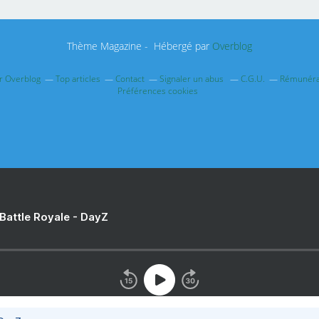
Thème Magazine - Hébergé par
Overblog
ur Overblog
Top articles
Contact
Signaler un abus
C.G.U.
Rémunérat
Préférences cookies
 Battle Royale - DayZ