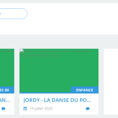
e
ES 80
ENFANCE
A LA RECHERCHE DES DANSEURS DE KAREN CHERYL
JORDY - LA DANSE DU POUCE DANS LA BOUCHE ( REMIX CLUB )
…
19 Juillet 2026
…