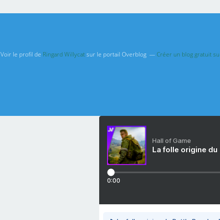
Voir le profil de
Ringard Willycat
sur le portail Overblog
Créer un blog gratuit s
Hall of Game
La folle origine du
0:00