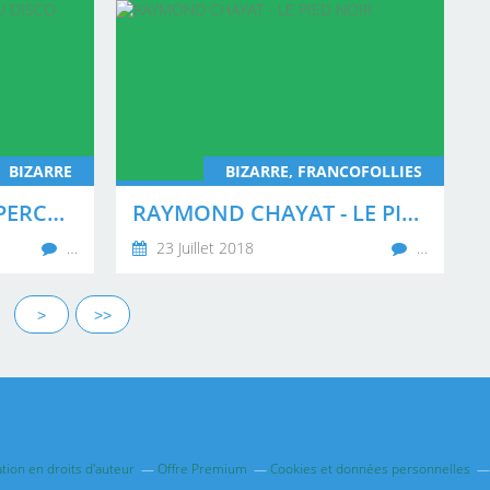
BIZARRE
BIZARRE, FRANCOFOLLIES
MURIELLE BOLLE APPERCUE AU DISCO INFERNO
RAYMOND CHAYAT - LE PIED NOIR
…
23 Juillet 2018
…
20
30
>
>>
ion en droits d'auteur
Offre Premium
Cookies et données personnelles