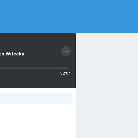
ien Witecka
-52:04