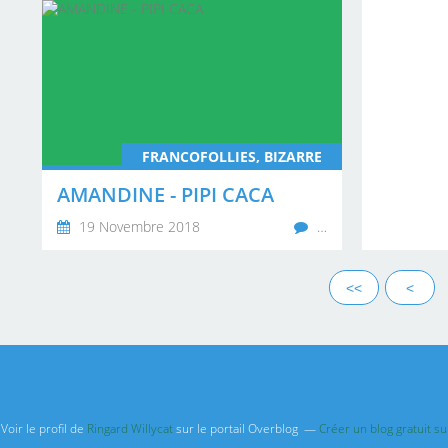
FRANCOFOLLIES, BIZARRE
AMANDINE - PIPI CACA
19 Novembre 2018
…
<<
<
Voir le profil de
Ringard Willycat
sur le portail Overblog
Créer un blog gratuit s