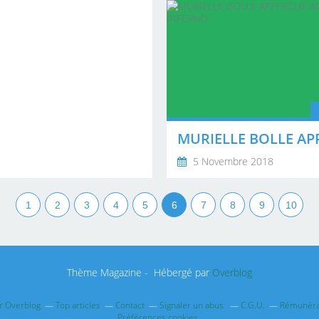
5 Novembre 2018
1
2
3
4
5
6
7
8
9
10
Thème Magazine - Hébergé par
Overblog
ur Overblog
Top articles
Contact
Signaler un abus
C.G.U.
Rémunérat
Préférences cookies