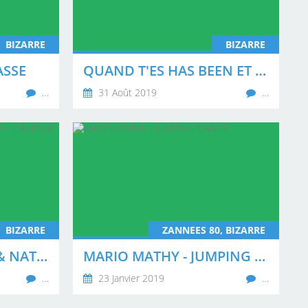
BIZARRE
BIZARRE
ASSE
QUAND T'ES HAS BEEN ET QUE SEUL MACRON PEUT TE SAUVER
…
31 Août 2019
…
BIZARRE
ZANNEES 80, BIZARRE
PLASTIC BERTRAND & NATHALIE - L'AMOUR OK
MARIO MATHY - JUMPING DANCE
…
23 Janvier 2019
…